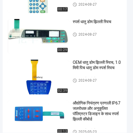
#
धातु गुंबद झिल्ली स्विच
2024-08-27
3M468
00:17
धातु गुंबद
स्पर्श धातु डोम झिल्ली स्विच
झिल्ली
स्विच
धातु गुंबद झिल्ली स्विच
2024-08-27
#
उभरा
हुआ
00:29
बटन
OEM धातु डोम झिल्ली स्विच, 1.0
झिल्ली
मिमी पिच धातु डोम स्पर्श स्विच
पुश
बटन
धातु गुंबद झिल्ली स्विच
2024-08-27
स्विच
#
02:39
औद्योगिक
औद्योगिक नियंत्रण प्रणाली IP67
मशीन
जलरोधक और अनुकूलित
झिल्ली
पॉलिएस्टर डिजाइन के साथ स्पर्श
पुश बटन
झिल्ली कीबोर्ड
स्विच
धातु गुंबद झिल्ली स्विच
00:13
2025-05-23