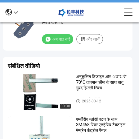
बंद कीपैड पर इलेक्ट्रॉनिक झिल्ली पैनटोन एम्बॉसिंग कुंजी
बंद
स्विच करता है
कीपैड
पर
अब बात करें
और जानें
इलेक्ट्रॉनिक
झिल्ली
पैनटोन
संबंधित वीडियो
एम्बॉसिंग
अनुकूलित डिजाइन और -20°C से
कुंजी
70°C तापमान सीमा के साथ धातु
स्विच
गुंबद झिल्ली स्विच
करता
धातु गुंबद झिल्ली स्विच
2025-03-12
है
00:30
धातु
अब बात करें
एम्बॉसिंग ग्लॉसी बटन के साथ
2024-
193
गुंबद
3M468 रियर एडहेसिव टैक्टाइल
झिल्ली
08-27
विचार
साझा करना
मेम्ब्रेन कंट्रोल पैनल
स्विच