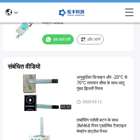
एलसीडी डिस्प्ले के साथ ग्लॉसी सरफेस कस्टम टैक्टाइल
एलसीडी
मेम्ब्रेन कीबोर्ड
डिस्प्ले
के
अब बात करें
और जानें
साथ
ग्लॉसी
सरफेस
संबंधित वीडियो
कस्टम
अनुकूलित डिजाइन और -20°C से
टैक्टाइल
70°C तापमान सीमा के साथ धातु
मेम्ब्रेन
गुंबद झिल्ली स्विच
कीबोर्ड
धातु गुंबद झिल्ली स्विच
2025-03-12
00:30
धातु
अब बात करें
2024-
193
गुंबद
झिल्ली
08-27
विचार
एम्बॉसिंग ग्लॉसी बटन के साथ
साझा करना
स्विच
3M468 रियर एडहेसिव टैक्टाइल
मेम्ब्रेन कंट्रोल पैनल
#