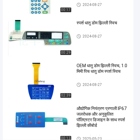
3M468
धातु गुंबद झिल्ली स्विच
2024-08-27
धातु गुंबद
00:17
झिल्ली
स्पर्श धातु डोम झिल्ली स्विच
स्विच
#
धातु गुंबद झिल्ली स्विच
उभरा
2024-08-27
हुआ
बटन
00:29
झिल्ली
OEM धातु डोम झिल्ली स्विच, 1.0
पुश
मिमी पिच धातु डोम स्पर्श स्विच
बटन
स्विच
धातु गुंबद झिल्ली स्विच
2024-08-27
#
औद्योगिक
02:39
मशीन
औद्योगिक नियंत्रण प्रणाली IP67
झिल्ली
जलरोधक और अनुकूलित
पुश बटन
पॉलिएस्टर डिजाइन के साथ स्पर्श
स्विच
झिल्ली कीबोर्ड
ए
धातु गुंबद झिल्ली स्विच
ल
00:13
2025-05-23