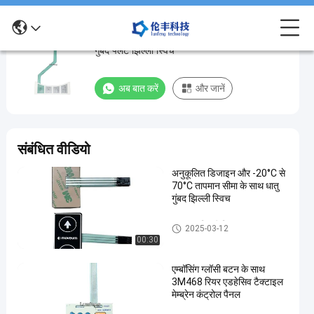
जापानी उपकरण के लिए 3M468 चिपकने वाला धातु
जापानी
गुंबद फ्लैट झिल्ली स्विच
उपकरण
के
अब बात करें
और जानें
लिए
3M468
चिपकने
संबंधित वीडियो
वाला
अनुकूलित डिजाइन और -20°C से
धातु
70°C तापमान सीमा के साथ धातु
गुंबद
गुंबद झिल्ली स्विच
फ्लैट
धातु गुंबद झिल्ली स्विच
2025-03-12
झिल्ली
00:30
स्विच
एम्बॉसिंग ग्लॉसी बटन के साथ
धातु
3M468 रियर एडहेसिव टैक्टाइल
अब बात करें
2024-
7661
गुंबद
मेम्ब्रेन कंट्रोल पैनल
झिल्ली
08-27
विचार
साझा करना