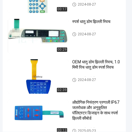
स्विच
धातु गुंबद झिल्ली स्विच
2024-08-27
00:17
#
3M468
स्पर्श धातु डोम झिल्ली स्विच
धातु गुंबद
झिल्ली
धातु गुंबद झिल्ली स्विच
2024-08-27
स्विच
#
00:29
उभरा
हुआ
OEM धातु डोम झिल्ली स्विच, 1.0
बटन
मिमी पिच धातु डोम स्पर्श स्विच
झिल्ली
धातु गुंबद झिल्ली स्विच
पुश
2024-08-27
बटन
02:39
स्विच
#
औद्योगिक नियंत्रण प्रणाली IP67
औद्योगिक
जलरोधक और अनुकूलित
मशीन
पॉलिएस्टर डिजाइन के साथ स्पर्श
झिल्ली कीबोर्ड
झिल्ली
पुश बटन
धातु गुंबद झिल्ली स्विच
00:13
2025-05-23