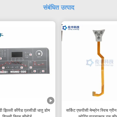
संबंधित उत्पाद
ी झिल्ली कीपैड एलसीडी धातु डोम
सर्किट एफपीसी मेम्ब्रेन स्विच ग्री
झिल्ली स्विच कीबोर्ड
कोटिंग वाटरप्रूफ टच कीबो