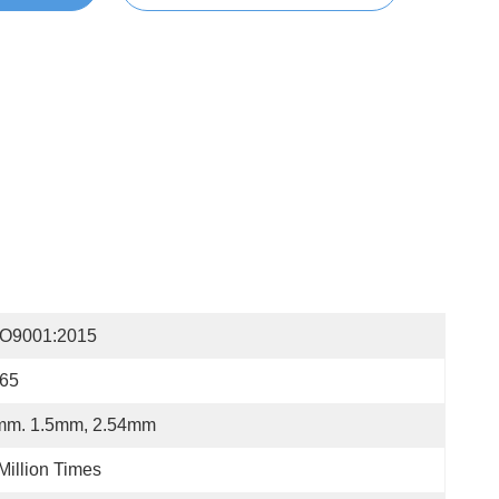
SO9001:2015
P65
mm. 1.5mm, 2.54mm
Million Times