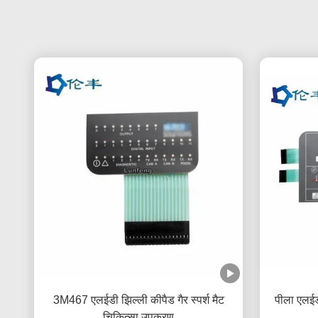
3M467 एलईडी झिल्ली कीपैड गैर स्पर्श मैट
पीला एलईड
चिकित्सा उपकरण