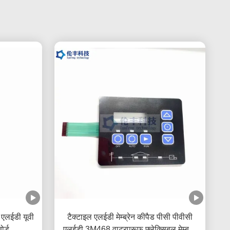
न एलईडी यूवी
टैक्टाइल एलईडी मेम्ब्रेन कीपैड पीसी पीवीसी
र्ड
एलईडी 3M468 वाटरप्रूफ फ्लेक्सिबल मेम्ब्रेन