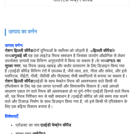
उत्पाद का वर्णन
उत्पाद वर्णन:
रोशन झिल्ली कीपैड
दोनों दुनियाओं के सर्वोत्तम को जोड़ती है: a
झिल्ली कीपैड
के
साथ
अगुआई की
.यह एक लाइटेड स्विच समाधान है जिसका उपयोग औद्योगिक से लेकर
उपभोक्ता उत्पादों तक विभिन्न अनुप्रयोगों में किया जा सकता है।के साथ
IP65 का
सुरक्षा स्तर
, यह स्विच ऊबड़-खाबड़ और कठोर वातावरण के लिए डिज़ाइन किया गया
है।एलईडी कीपैड विभिन्न रंगों में उपलब्ध है, जैसे लाल, हरा, नीला और सफेद, और इसे
प्लास्टिक, पीईटी, पीसी, पीवीसी और पीएमएमए जैसी सामग्रियों से बनाया जा सकता है।
रोशन झिल्ली कीपैड
एलईडी के साथ मेम्ब्रेन स्विच की आवश्यकता वाले किसी भी
एप्लिकेशन के लिए यह एक लागत प्रभावी और विश्वसनीय विकल्प है।चाहे आपको
साधारण एकल रंग वाले स्विच की आवश्यकता हो या पूर्ण-रंगीन एलईडी डिस्प्ले वाले स्विच
की, यह स्विच निश्चित रूप से सही समाधान है।एलईडी कीपैड को लंबे समय तक चलने
वाले और टिकाऊ निर्माण के साथ डिज़ाइन किया गया है, जो इसे किसी भी एप्लिकेशन के
लिए एक बढ़िया विकल्प बनाता है।
विशेषताएँ:
प्रोडक्ट का नाम:
एलईडी मेम्ब्रेन कीपैड
सुरक्षा स्तर:
आईपी65