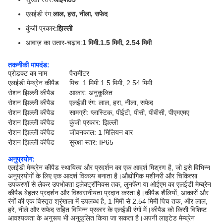
एलईडी रंग:
लाल, हरा, नीला, सफेद
कुंजी प्रकार:
झिल्ली
आवाज़ का उतार-चढ़ाव:
1 मिमी.1.5 मिमी, 2.54 मिमी
तकनीकी मापदंड:
प्रोडक्ट का नाम
पैरामीटर
एलईडी मेम्ब्रेन कीपैड
पिच: 1 मिमी.1.5 मिमी, 2.54 मिमी
रोशन झिल्ली कीपैड
आकार: अनुकूलित
रोशन झिल्ली कीपैड
एलईडी रंग: लाल, हरा, नीला, सफेद
रोशन झिल्ली कीपैड
सामग्री: प्लास्टिक, पीईटी, पीसी, पीवीसी, पीएमएमए
रोशन झिल्ली कीपैड
कुंजी प्रकार: झिल्ली
रोशन झिल्ली कीपैड
जीवनकाल: 1 मिलियन बार
रोशन झिल्ली कीपैड
सुरक्षा स्तर: IP65
अनुप्रयोग:
एलईडी मेम्ब्रेन कीपैड स्थायित्व और प्रदर्शन का एक आदर्श मिश्रण है, जो इसे विभिन्न
अनुप्रयोगों के लिए एक आदर्श विकल्प बनाता है।औद्योगिक मशीनरी और चिकित्सा
उपकरणों से लेकर उपभोक्ता इलेक्ट्रॉनिक्स तक, लुनफेंग या ओईएम का एलईडी मेम्ब्रेन
कीपैड बेहतर प्रदर्शन और विश्वसनीयता प्रदान करता है।कीपैड शैलियों, आकारों और
रंगों की एक विस्तृत श्रृंखला में उपलब्ध है, 1 मिमी से 2.54 मिमी पिच तक, और लाल,
हरे, नीले और सफेद सहित विभिन्न प्रकार के एलईडी रंगों में।कीपैड को किसी विशिष्ट
आवश्यकता के अनुरूप भी अनुकूलित किया जा सकता है।अपनी लाइटेड मेम्ब्रेन