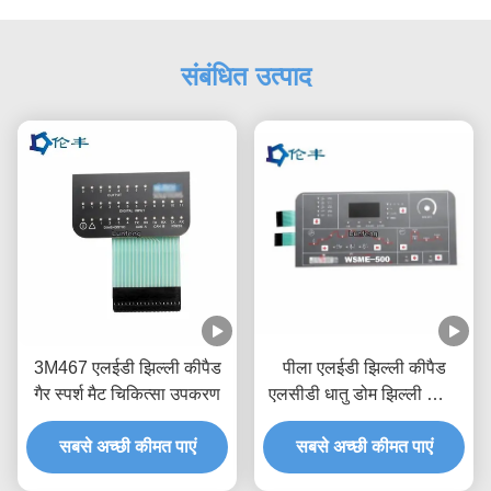
संबंधित उत्पाद
3M467 एलईडी झिल्ली कीपैड
पीला एलईडी झिल्ली कीपैड
गैर स्पर्श मैट चिकित्सा उपकरण
एलसीडी धातु डोम झिल्ली स्विच
कीबोर्ड
सबसे अच्छी कीमत पाएं
सबसे अच्छी कीमत पाएं