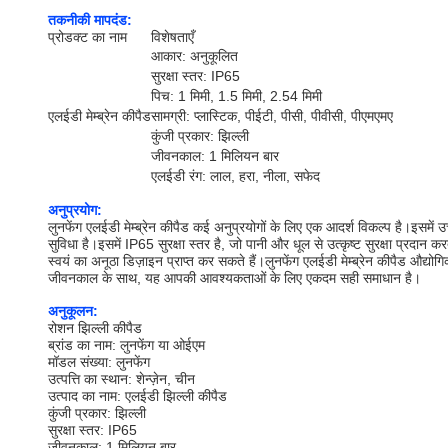
तकनीकी मापदंड:
प्रोडक्ट का नाम
विशेषताएँ
आकार: अनुकूलित
सुरक्षा स्तर: IP65
पिच: 1 मिमी, 1.5 मिमी, 2.54 मिमी
एलईडी मेम्ब्रेन कीपैड
सामग्री: प्लास्टिक, पीईटी, पीसी, पीवीसी, पीएमएमए
कुंजी प्रकार: झिल्ली
जीवनकाल: 1 मिलियन बार
एलईडी रंग: लाल, हरा, नीला, सफेद
अनुप्रयोग:
लुनफेंग एलईडी मेम्ब्रेन कीपैड कई अनुप्रयोगों के लिए एक आदर्श विकल्प है।इसमें 
सुविधा है।इसमें IP65 सुरक्षा स्तर है, जो पानी और धूल से उत्कृष्ट सुरक्षा प्
स्वयं का अनूठा डिज़ाइन प्राप्त कर सकते हैं।लुनफेंग एलईडी मेम्ब्रेन कीपैड औद्य
जीवनकाल के साथ, यह आपकी आवश्यकताओं के लिए एकदम सही समाधान है।
अनुकूलन:
रोशन झिल्ली कीपैड
ब्रांड का नाम: लुनफेंग या ओईएम
मॉडल संख्या: लुनफेंग
उत्पत्ति का स्थान: शेन्ज़ेन, चीन
उत्पाद का नाम: एलईडी झिल्ली कीपैड
कुंजी प्रकार: झिल्ली
सुरक्षा स्तर: IP65
जीवनकाल: 1 मिलियन बार