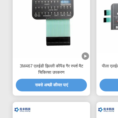
3M467 एलईडी झिल्ली कीपैड गैर स्पर्श मैट
पीला एलईड
चिकित्सा उपकरण
सबसे अच्छी कीमत पाएं