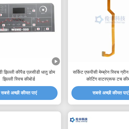
ी झिल्ली कीपैड एलसीडी धातु डोम
सर्किट एफपीसी मेम्ब्रेन स्विच ग्री
झिल्ली स्विच कीबोर्ड
कोटिंग वाटरप्रूफ टच कीबो
सबसे अच्छी कीमत पाएं
सबसे अच्छी कीमत पाएं