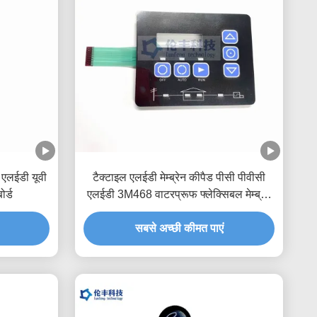
न एलईडी यूवी
टैक्टाइल एलईडी मेम्ब्रेन कीपैड पीसी पीवीसी
र्ड
एलईडी 3M468 वाटरप्रूफ फ्लेक्सिबल मेम्ब्रेन
स्विच
सबसे अच्छी कीमत पाएं