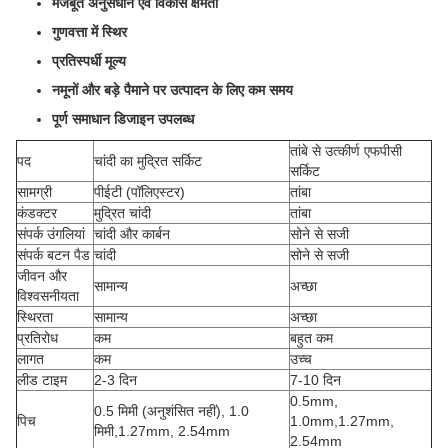
मजबूत अनुसंधान एवं विकास क्षमता
गुणवत्ता में स्थिर
प्रतिस्पर्धी मूल्य
नमूनों और बड़े पैमाने पर उत्पादन के लिए कम समय
पूर्ण समाधान डिजाइन उपलब्ध
तांबे से उत्कीर्ण एफपीसी
पद
चांदी का मुद्रित सर्किट
सर्किट
सामग्री
पीईटी (पॉलिएस्टर)
तांबा
कंडक्टर
मुद्रित चांदी
तांबा
संपर्क उंगलियां
चांदी और कार्बन
सोने से सजी
संपर्क बटन पैड
चांदी
सोने से सजी
जीवन और
सामान्य
अच्छा
विश्वसनीयता
स्थिरता
सामान्य
अच्छा
प्रतिरोध
कम
बहुत कम
लागत
कम
उच्च
लीड टाइम
2-3 दिन
7-10 दिन
0.5mm,
0.5 मिमी (अनुशंसित नहीं), 1.0
पिच
1.0mm,1.27mm,
मिमी,1.27mm, 2.54mm
2.54mm