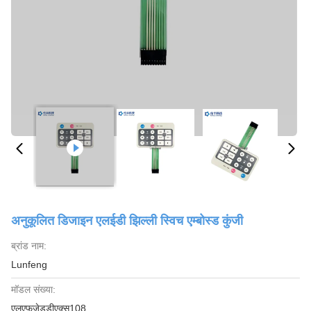
अनुकूलित डिजाइन एलईडी झिल्ली स्विच एम्बोस्ड कुंजी
ब्रांड नाम:
Lunfeng
मॉडल संख्या:
एलएफजेडडीएक्स108