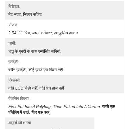
विशेषता:
मैट सतह, सिल्वर सर्किट
योजक:
2.54 मिमी पिच, काला कनेक्टर, अनुकूलित आकार
चाभी:
धातु के गुंबदों के साथ एम्बॉसिंग चाबियां,
एलईडी:
रंगीन एलईडी, कोई एलजीएफ फिल्म नहीं
खिड़की:
कोई LCD विंडो नहीं, कोई पंच होल नहीं
पैकेजिंग विवरण:
First Put Into A Polybag, Then Paked Into A Carton.
पहले एक 
पॉलीबैग में डालें, फिर एक कार्
आपूर्ति की क्षमता: