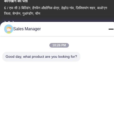
कारखाने का पता
6 / एफ सी 3 बिल्डिंग, हेंगफेंग औद्योगिक क्षेत्र, हेझोउ गांव, ज़िक्सियांग शहर, बाओ'एन
जिला, शेन्ज़ेन, गुआंग्डोंग, चीन
टेलीफोन
Sales Manager
86--13662697476
10:26 PM
Good day, what product are you looking for?
चीन अच्छी गुणवत्ता धातु गुंबद झिल्ली स्विच आपूर्तिकर्ता. कॉपीराइट © -2026
Shenzhen Lunfeng Technology Co., Ltd सभी अधिकार सुरक्षित हैं।
गोपनीयता नीति
|
साइटमैप