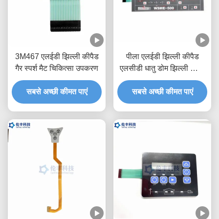
3M467 एलईडी झिल्ली कीपैड
पीला एलईडी झिल्ली कीपैड
गैर स्पर्श मैट चिकित्सा उपकरण
एलसीडी धातु डोम झिल्ली स्विच
कीबोर्ड
सबसे अच्छी कीमत पाएं
सबसे अच्छी कीमत पाएं