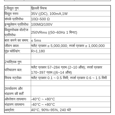
1विद्युत गुण
झिल्ली स्विच
विद्युत स्तरः
35V ((DC), 100mA,1W
संपर्क प्रतिरोधः
10Ω~500 Ω
इन्सुलेशन प्रतिरोधः
100MΩ/100V
विद्युतरोधक वोल्टेज
250VRms ((50~60Hz 1 मिनट)
प्रतिरोधः
बात करने का समय:
≤ 5ms
जीवन काल:
फ्लैट प्रकार ≥ 5,000,000; स्पर्श प्रकार ≥ 1,000,000
पूंछ फोल्डिंग:
R>1,180
2यांत्रिक गुण
फ्लैट प्रकार 57~284 ग्राम (2~10 औंस); स्पर्श प्रकार
परिचालन बल:
170~397 ग्राम ((6~14 औंस)
स्विच स्ट्रोकः
फ्लैट प्रकार 0.1 ~ 0.5 मिमी; स्पर्श प्रकार 0.6 ~ 1.5 मिमी
3पर्यावरण और
भंडारण की शर्तें
ऑपरेशन तापमानः
-40°C ~ +80°C
भंडारण तापमानः
-40°C ~ +80°C
आर्द्रता:
40°C, 90%~95%, 240 घंटे