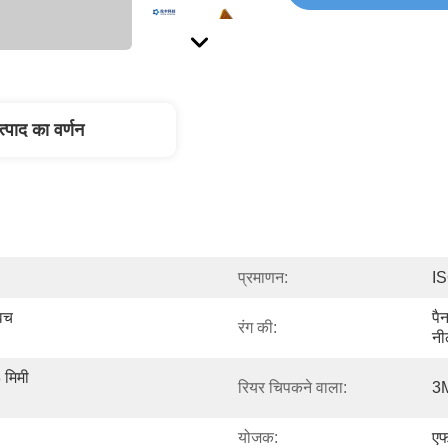
त्पाद का वर्णन
प्रमाणन:
I
िच 
पै
रंग की:
नी
मिमी 
रियर चिपकने वाला:
3
योजक:
एफ