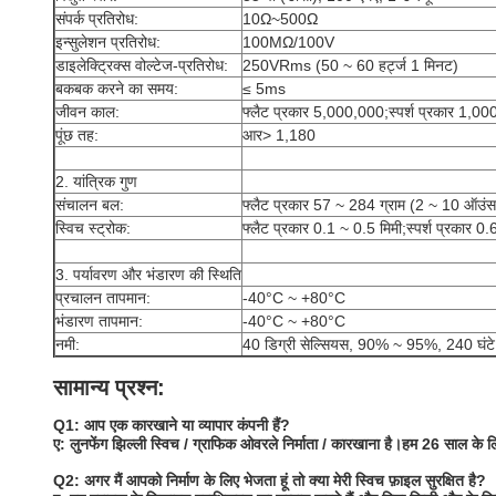
संपर्क प्रतिरोध:
10Ω~500Ω
इन्सुलेशन प्रतिरोध:
100MΩ/100V
डाइलेक्ट्रिक्स वोल्टेज-प्रतिरोध:
250VRms (50 ~ 60 हर्ट्ज 1 मिनट)
बकबक करने का समय:
≤ 5ms
जीवन काल:
फ्लैट प्रकार 5,000,000;स्पर्श प्रकार 1,0
पूंछ तह:
आर> 1,180
2. यांत्रिक गुण
संचालन बल:
फ्लैट प्रकार 57 ~ 284 ग्राम (2 ~ 10 ऑउंस
स्विच स्ट्रोक:
फ्लैट प्रकार 0.1 ~ 0.5 मिमी;स्पर्श प्रकार 0.
3. पर्यावरण और भंडारण की स्थिति
प्रचालन तापमान:
-40°C ~ +80°C
भंडारण तापमान:
-40°C ~ +80°C
नमी:
40 डिग्री सेल्सियस, 90% ~ 95%, 240 घंटे
सामान्य प्रश्न:
Q1: आप एक कारखाने या व्यापार कंपनी हैं?
ए: लुनफेंग झिल्ली स्विच / ग्राफिक ओवरले निर्माता / कारखाना है।हम 26 साल के लिए म
Q2: अगर मैं आपको निर्माण के लिए भेजता हूं तो क्या मेरी स्विच फ़ाइल सुरक्षित है?