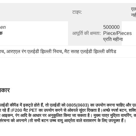
एल
टाइप:
नह
en 
500000 
क 
आपूर्ति की क्षमता:
Piece/Pieces 
प्रति महीना
विच
, 
आरएएल रंग एलईडी झिल्ली स्विच
, 
मैट सतह एलईडी झिल्ली कीपैड
धकार
कई एलईडी कीपैड में इकट्ठे होते हैं, तो एलईडी को 0805(0603) का उपयोग करना चाहिए और
 रहे हैं।F200 मैट PET का उपयोग करने से ओवरले सुंदर दिखता है।अच्छे स्पर्श बटन, शक्तिश
बटन आइकन, रंग आदि के आधार पर अनुकूलित किया जा सकता है। मुख्य पात्र मुद्रित वायरिंग, 
संरचना को अपनाने।तो सभी बटन उच्च वायु आर्द्रता वाले वातावरण के लिए उपयुक्त हैं।