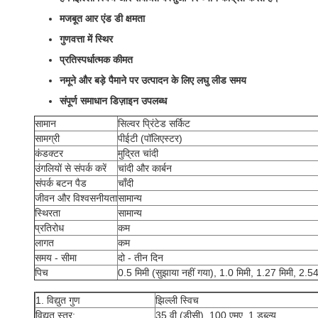
मजबूत आर एंड डी क्षमता
गुणवत्ता में स्थिर
प्रतिस्पर्धात्मक कीमत
नमूने और बड़े पैमाने पर उत्पादन के लिए लघु लीड समय
संपूर्ण समाधान डिज़ाइन उपलब्ध
सामान
सिल्वर प्रिंटेड सर्किट
सामग्री
पीईटी (पॉलिएस्टर)
कंडक्टर
मुद्रित चांदी
उंगलियों से संपर्क करें
चांदी और कार्बन
संपर्क बटन पैड
चाँदी
जीवन और विश्वसनीयता
सामान्य
स्थिरता
सामान्य
प्रतिरोध
कम
लागत
कम
समय - सीमा
दो - तीन दिन
पिच
0.5 मिमी (सुझाया नहीं गया), 1.0 मिमी, 1.27 मिमी, 2.54
1. विद्युत गुण
झिल्ली स्विच
विद्युत स्तर:
35 वी (डीसी), 100 एमए, 1 डब्ल्यू