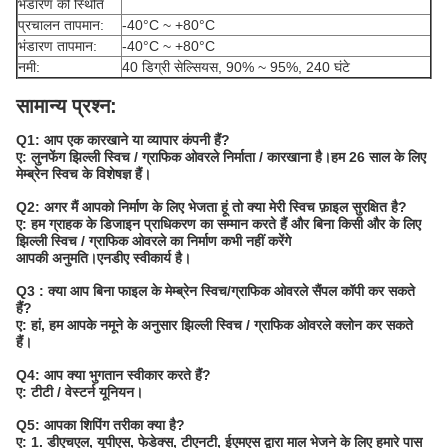
भंडारण की स्थिति
प्रचालन तापमान:
-40°C ~ +80°C
भंडारण तापमान:
-40°C ~ +80°C
नमी:
40 डिग्री सेल्सियस, 90% ~ 95%, 240 घंटे
सामान्य प्रश्न:
Q1: आप एक कारखाने या व्यापार कंपनी हैं?
ए: लुनफेंग झिल्ली स्विच / ग्राफिक ओवरले निर्माता / कारखाना है।हम 26 साल के लिए
मेम्ब्रेन स्विच के विशेषज्ञ हैं।
Q2: अगर मैं आपको निर्माण के लिए भेजता हूं तो क्या मेरी स्विच फ़ाइल सुरक्षित है?
ए: हम ग्राहक के डिजाइन प्राधिकरण का सम्मान करते हैं और बिना किसी और के लिए
झिल्ली स्विच / ग्राफिक ओवरले का निर्माण कभी नहीं करेंगे
आपकी अनुमति।एनडीए स्वीकार्य है।
Q3 : क्या आप बिना फाइल के मेम्ब्रेन स्विच/ग्राफिक ओवरले सैंपल कॉपी कर सकते
हैं?
ए: हां, हम आपके नमूने के अनुसार झिल्ली स्विच / ग्राफिक ओवरले क्लोन कर सकते
हैं।
Q4: आप क्या भुगतान स्वीकार करते हैं?
ए: टीटी / वेस्टर्न यूनियन।
Q5: आपका शिपिंग तरीका क्या है?
ए: 1. डीएचएल, यूपीएस, फेडेक्स, टीएनटी, ईएमएस द्वारा माल भेजने के लिए हमारे पास