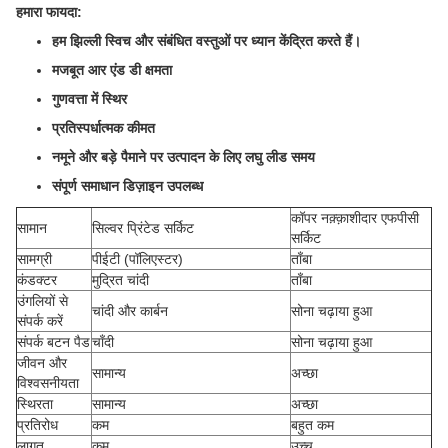
हमारा फायदा:
हम झिल्ली स्विच और संबंधित वस्तुओं पर ध्यान केंद्रित करते हैं।
मजबूत आर एंड डी क्षमता
गुणवत्ता में स्थिर
प्रतिस्पर्धात्मक कीमत
नमूने और बड़े पैमाने पर उत्पादन के लिए लघु लीड समय
संपूर्ण समाधान डिज़ाइन उपलब्ध
कॉपर नक़्क़ाशीदार एफपीसी
सामान
सिल्वर प्रिंटेड सर्किट
सर्किट
सामग्री
पीईटी (पॉलिएस्टर)
ताँबा
कंडक्टर
मुद्रित चांदी
ताँबा
उंगलियों से
चांदी और कार्बन
सोना चढ़ाया हुआ
संपर्क करें
संपर्क बटन पैड
चाँदी
सोना चढ़ाया हुआ
जीवन और
सामान्य
अच्छा
विश्वसनीयता
स्थिरता
सामान्य
अच्छा
प्रतिरोध
कम
बहुत कम
लागत
कम
उच्च