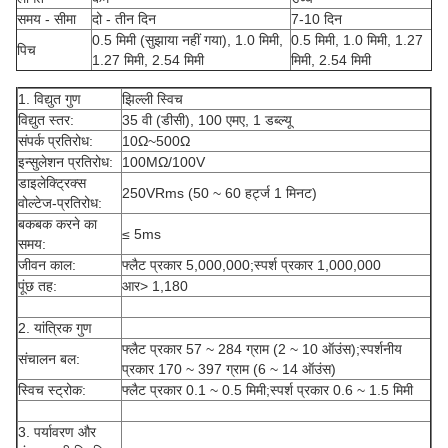
समय - सीमा
दो - तीन दिन
7-10 दिन
0.5 मिमी (सुझाया नहीं गया), 1.0 मिमी,
0.5 मिमी, 1.0 मिमी, 1.27
पिच
1.27 मिमी, 2.54 मिमी
मिमी, 2.54 मिमी
1. विद्युत गुण
झिल्ली स्विच
विद्युत स्तर:
35 वी (डीसी), 100 एमए, 1 डब्ल्यू
संपर्क प्रतिरोध:
10Ω~500Ω
इन्सुलेशन प्रतिरोध:
100MΩ/100V
डाइलेक्ट्रिक्स
250VRms (50 ~ 60 हर्ट्ज 1 मिनट)
वोल्टेज-प्रतिरोध:
बकबक करने का
≤ 5ms
समय:
जीवन काल:
फ्लैट प्रकार 5,000,000;स्पर्श प्रकार 1,000,000
पूंछ तह:
आर> 1,180
2. यांत्रिक गुण
फ्लैट प्रकार 57 ~ 284 ग्राम (2 ~ 10 ऑउंस);स्पर्शनीय
संचालन बल:
प्रकार 170 ~ 397 ग्राम (6 ~ 14 ऑउंस)
स्विच स्ट्रोक:
फ्लैट प्रकार 0.1 ~ 0.5 मिमी;स्पर्श प्रकार 0.6 ~ 1.5 मिमी
3. पर्यावरण और