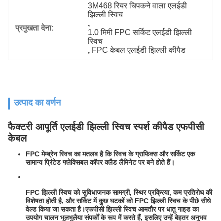
3M468 रियर चिपकने वाला एलईडी 
झिल्ली स्विच
, 
प्रमुखता देना:
1.0 मिमी FPC सर्किट एलईडी झिल्ली 
स्विच
, 
FPC केबल एलईडी झिल्ली कीपैड
उत्पाद का वर्णन
फैक्टरी आपूर्ति एलईडी झिल्ली स्विच स्पर्श कीपैड एफपीसी
केबल
FPC मेम्ब्रेन स्विच का मतलब है कि स्विच के ग्राफिक्स और सर्किट एक
सामान्य प्रिंटेड फ्लेक्सिबल कॉपर क्लैड लैमिनेट पर बने होते हैं।
FPC झिल्ली स्विच को सुविधाजनक सामग्री, स्थिर प्रक्रिया, कम प्रतिरोध की
विशेषता होती है, और सर्किट में कुछ घटकों को FPC झिल्ली स्विच के पीछे सीधे
वेल्ड किया जा सकता है।एफपीसी झिल्ली स्विच आमतौर पर धातु गाइड का
उपयोग चालन भूलभुलैया संपर्कों के रूप में करते हैं, इसलिए उन्हें बेहतर अनुभव