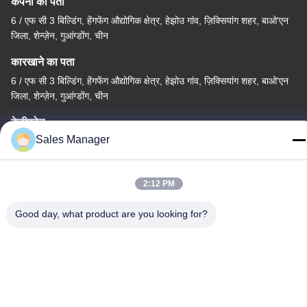
कंपनी का पता
6 / एफ सी 3 बिल्डिंग, हेंगफेंग औद्योगिक क्षेत्र, हेझोउ गांव, ज़िक्सियांग शहर, बाओ'एन
जिला, शेन्ज़ेन, गुआंग्डोंग, चीन
कारखाने का पता
6 / एफ सी 3 बिल्डिंग, हेंगफेंग औद्योगिक क्षेत्र, हेझोउ गांव, ज़िक्सियांग शहर, बाओ'एन
जिला, शेन्ज़ेन, गुआंग्डोंग, चीन
टेलीफोन
Sales Manager
86--13662697476
2:12 PM
Good day, what product are you looking for?
चीन अच्छी गुणवत्ता धातु गुंबद झिल्ली स्विच आपूर्तिकर्ता. कॉपीराइट © -2026
Shenzhen Lunfeng Technology Co., Ltd सभी अधिकार सुरक्षित हैं।
गोपनीयता नीति
|
साइटमैप