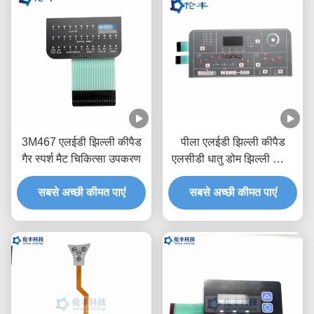
3M467 एलईडी झिल्ली कीपैड
पीला एलईडी झिल्ली कीपैड
गैर स्पर्श मैट चिकित्सा उपकरण
एलसीडी धातु डोम झिल्ली स्विच
कीबोर्ड
सबसे अच्छी कीमत पाएं
सबसे अच्छी कीमत पाएं