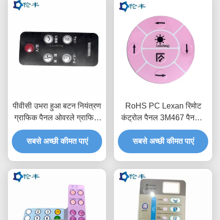
पीवीसी उभरा हुआ बटन नियंत्रण
RoHS PC Lexan रिमोट
ग्राफिक पैनल ओवरले ग्राफिक
कंट्रोल पैनल 3M467 पैनटोन
पीईटी पीसी
पॉली कार्बोनेट ग्राफिक ओवरले
सबसे अच्छी कीमत पाएं
सबसे अच्छी कीमत पाएं