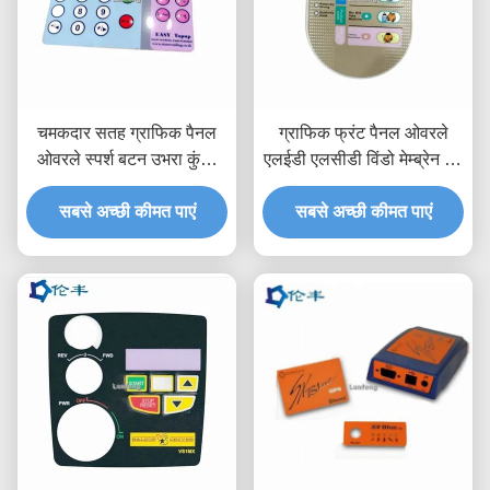
चमकदार सतह ग्राफिक पैनल
ग्राफिक फ्रंट पैनल ओवरले
ओवरले स्पर्श बटन उभरा कुंजी
एलईडी एलसीडी विंडो मेम्ब्रेन पुश
कस्टम नियंत्रण कक्ष
बटन स्विच
सबसे अच्छी कीमत पाएं
सबसे अच्छी कीमत पाएं