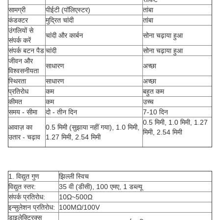
सामग्री
पीईटी (पॉलिएस्टर)
तांबा
कंडक्टर
मुद्रित चांदी
तांबा
उंगलियों से
चांदी और कार्बन
सोना चढ़ाया हुआ
संपर्क करें
संपर्क बटन पैड
चांदी
सोना चढ़ाया हुआ
जीवन और
साधारण
अच्छा
विश्वसनीयता
स्थिरता
साधारण
अच्छा
प्रतिरोध
कम
बहुत कम
कीमत
कम
उच्च
समय - सीमा
दो - तीन दिन
7-10 दिन
0.5 मिमी, 1.0 मिमी, 1.27
आवाज़ का
0.5 मिमी (सुझाया नहीं गया), 1.0 मिमी,
मिमी, 2.54 मिमी
उतार - चढ़ाव
1.27 मिमी, 2.54 मिमी
1. विद्युत गुण
झिल्ली स्विच
विद्युत स्तर:
35 वी (डीसी), 100 एमए, 1 डब्ल्यू
संपर्क प्रतिरोध:
10Ω~500Ω
इन्सुलेशन प्रतिरोध:
100MΩ/100V
डाइलेक्ट्रिक्स