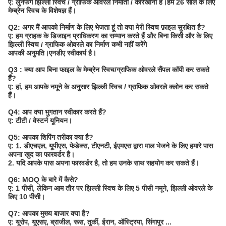
ए: लुनफेंग झिल्ली स्विच / ग्राफिक ओवरले निर्माता / कारखाना है।हम 26 साल के लिए
मेम्ब्रेन स्विच के विशेषज्ञ हैं।
Q2: अगर मैं आपको निर्माण के लिए भेजता हूं तो क्या मेरी स्विच फ़ाइल सुरक्षित है?
ए: हम ग्राहक के डिजाइन प्राधिकरण का सम्मान करते हैं और बिना किसी और के लिए
झिल्ली स्विच / ग्राफिक ओवरले का निर्माण कभी नहीं करेंगे
आपकी अनुमति।एनडीए स्वीकार्य है।
Q3 : क्या आप बिना फाइल के मेम्ब्रेन स्विच/ग्राफिक ओवरले सैंपल कॉपी कर सकते
हैं?
ए: हां, हम आपके नमूने के अनुसार झिल्ली स्विच / ग्राफिक ओवरले क्लोन कर सकते
हैं।
Q4: आप क्या भुगतान स्वीकार करते हैं?
ए: टीटी / वेस्टर्न यूनियन।
Q5: आपका शिपिंग तरीका क्या है?
ए: 1. डीएचएल, यूपीएस, फेडेक्स, टीएनटी, ईएमएस द्वारा माल भेजने के लिए हमारे पास
अपना खुद का फारवर्डर है।
2. यदि आपके पास अपना फारवर्डर है, तो हम उनके साथ सहयोग कर सकते हैं।
Q6: MOQ के बारे में कैसे?
ए: 1 पीसी, लेकिन आम तौर पर झिल्ली स्विच के लिए 5 पीसी नमूने, झिल्ली ओवरले के
लिए 10 पीसी।
Q7: आपका मुख्य बाजार क्या है?
ए: यूरोप, यूएसए, ब्राजील, रूस, तुर्की, ईरान, ऑस्ट्रिया, सिंगापुर ...