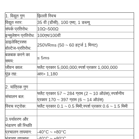
1. विद्युत गुण
झिल्ली स्विच
विद्युत स्तर:
35 वी (डीसी), 100 एमए, 1 डब्ल्यू
संपर्क प्रतिरोध:
10Ω~500Ω
इन्सुलेशन प्रतिरोध:
100एम/100वी
डाइलेक्ट्रिक्स
250VRms (50 ~ 60 हर्ट्ज 1 मिनट)
वोल्टेज-प्रतिरोध:
बकबक करने का
≤ 5ms
समय:
जीवन काल:
फ्लैट प्रकार 5,000,000;स्पर्श प्रकार 1,000,000
पूंछ तह:
आर> 1,180
2. यांत्रिक गुण
फ्लैट प्रकार 57 ~ 284 ग्राम (2 ~ 10 ऑउंस);स्पर्शनीय
संचालन बल:
प्रकार 170 ~ 397 ग्राम (6 ~ 14 ऑउंस)
स्विच स्ट्रोक:
फ्लैट प्रकार 0.1 ~ 0.5 मिमी;स्पर्श प्रकार 0.6 ~ 1.5 मिमी
3.पर्यावरण और
भंडारण की स्थिति
प्रचालन तापमान:
-40°C ~ +80°C
भंडारण तापमान:
-40°C ~ +80°C