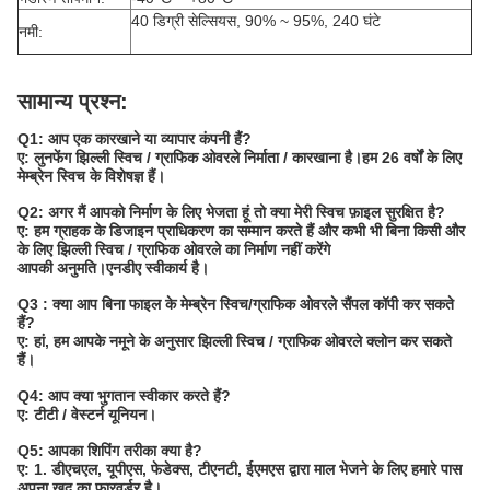
40 डिग्री सेल्सियस, 90% ~ 95%, 240 घंटे
नमी:
सामान्य प्रश्न:
Q1: आप एक कारखाने या व्यापार कंपनी हैं?
ए: लुनफेंग झिल्ली स्विच / ग्राफिक ओवरले निर्माता / कारखाना है।हम 26 वर्षों के लिए
मेम्ब्रेन स्विच के विशेषज्ञ हैं।
Q2: अगर मैं आपको निर्माण के लिए भेजता हूं तो क्या मेरी स्विच फ़ाइल सुरक्षित है?
ए: हम ग्राहक के डिजाइन प्राधिकरण का सम्मान करते हैं और कभी भी बिना किसी और
के लिए झिल्ली स्विच / ग्राफिक ओवरले का निर्माण नहीं करेंगे
आपकी अनुमति।एनडीए स्वीकार्य है।
Q3 : क्या आप बिना फाइल के मेम्ब्रेन स्विच/ग्राफिक ओवरले सैंपल कॉपी कर सकते
हैं?
ए: हां, हम आपके नमूने के अनुसार झिल्ली स्विच / ग्राफिक ओवरले क्लोन कर सकते
हैं।
Q4: आप क्या भुगतान स्वीकार करते हैं?
ए: टीटी / वेस्टर्न यूनियन।
Q5: आपका शिपिंग तरीका क्या है?
ए: 1. डीएचएल, यूपीएस, फेडेक्स, टीएनटी, ईएमएस द्वारा माल भेजने के लिए हमारे पास
अपना खुद का फारवर्डर है।