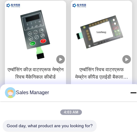
एम्बॉसिंग कीज़ वाटरप्रूफ मेम्ब्रेन
एम्बॉसिंग स्विच वाटरप्रूफ
स्विच मैकेनिकल कीबोर्ड
मेम्ब्रेन कीपैड एलईडी बैकलाइट
एलसीडी विंडो
सबसे अच्छी कीमत पाएं
सबसे अच्छी कीमत पाएं
Sales Manager
4:03 AM
Good day, what product are you looking for?
हमसे संपर्क करें