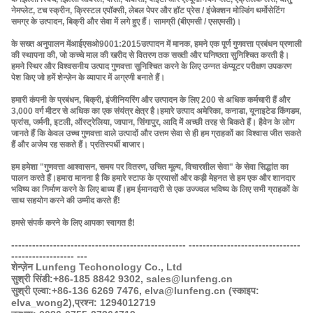
नेमप्लेट, टच स्क्रीन, क्रिस्टल एपॉक्सी, लेबल पेपर और हॉट प्रेस / इंजेक्शन मोल्डिंग थर्मोसेटिंग
समग्र के उत्पादन, बिक्री और सेवा में लगे हुए हैं। सामग्री (बीएमसी / एसएमसी)।
के सख्त अनुपालन में
आईएसओ9001:2015
उत्पादन में मानक, हमने एक पूर्ण गुणवत्ता प्रबंधन प्रणाली
की स्थापना की, जो कच्चे माल की खरीद से वितरण तक सख्ती और घनिष्ठता सुनिश्चित करती है।
हमने स्थिर और विश्वसनीय उत्पाद गुणवत्ता सुनिश्चित करने के लिए उन्नत कंप्यूटर परीक्षण उपकरण
पेश किए जो हमें शेन्ज़ेन के व्यापार में अग्रणी बनाते हैं।
हमारी कंपनी के प्रबंधन, बिक्री, इंजीनियरिंग और उत्पादन के लिए 200 से अधिक कर्मचारी हैं और
3,000 वर्ग मीटर से अधिक का एक संयंत्र क्षेत्र है।हमारे उत्पाद अमेरिका, कनाडा, यूनाइटेड किंगडम,
फ्रांस, जर्मनी, इटली, ऑस्ट्रेलिया, जापान, सिंगापुर, आदि में अच्छी तरह से बिकते हैं। हैवेन के लोग
जानते हैं कि केवल उच्च गुणवत्ता वाले उत्पादों और उत्तम सेवा से ही हम ग्राहकों का विश्वास जीत सकते
हैं और अजेय रह सकते हैं। प्रतिस्पर्धी बाजार।
हम हमेशा "गुणवत्ता आश्वासन, समय पर वितरण, उचित मूल्य, विचारशील सेवा" के सेवा सिद्धांत का
पालन करते हैं।हमारा मानना ​​है कि हमारे स्टाफ के प्रयासों और कड़ी मेहनत से हम एक और शानदार
भविष्य का निर्माण करने के लिए बाध्य हैं।हम ईमानदारी से एक उज्ज्वल भविष्य के लिए सभी ग्राहकों के
साथ सहयोग करने की उम्मीद करते हैं!
हमसे संपर्क करने के लिए आपका स्वागत है!
-------------------------------------------------- --------------------------------
------------------ ---
शेन्ज़ेन Lunfeng Techonology Co., Ltd
सुश्री सिंडी:
+86-185 8842 9302, sales@lunfeng.cn
सुश्री एल्वा:
+86-136 6269 7476, elva@lunfeng.cn (स्काइप:
elva_wong2),
प्रश्न: 1294012719