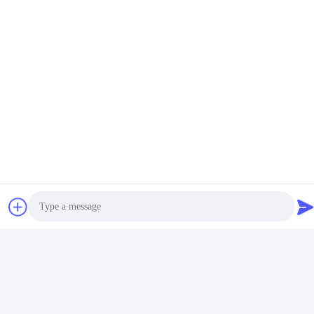
Shenzhen Lunfeng Technology Co.,
Ltd
ईमेल
elva@lunfeng.cn
कार्य समय
8:00-24:00
हमारा पता
कंपनी का पता
6 / एफ सी 3 बिल्डिंग, हेंगफेंग औद्योगिक क्षेत्र, हेझोउ गांव, ज़िक्सियांग शहर, बाओ'एन
जिला, शेन्ज़ेन, गुआंग्डोंग, चीन
कारखाने का पता
Photo
6 / एफ सी 3 बिल्डिंग, हेंगफेंग औद्योगिक क्षेत्र, हेझोउ गांव, ज़िक्सियांग शहर, बाओ'एन
जिला, शेन्ज़ेन, गुआंग्डोंग, चीन