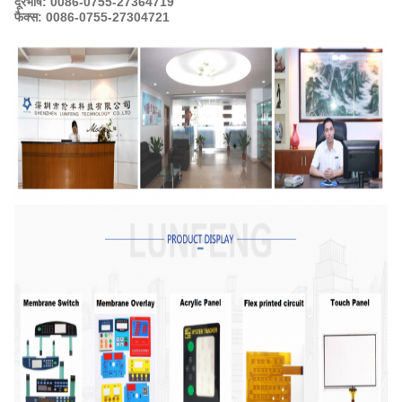
दूरभाष: 0086-0755-27364719
फैक्स: 0086-0755-27304721