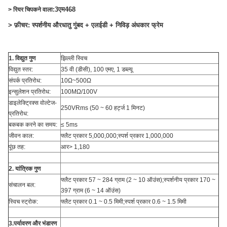
3एम468
> रियर चिपकने वाला:
> फ़ीचर: स्पर्शनीय और
धातु गुंबद + एलईडी + निविड़ अंधकार फ्रेम
1. विद्युत गुण
झिल्ली स्विच
विद्युत स्तर:
35 वी (डीसी), 100 एमए, 1 डब्ल्यू
संपर्क प्रतिरोध:
10Ω~500Ω
इन्सुलेशन प्रतिरोध:
100MΩ/100V
डाइलेक्ट्रिक्स वोल्टेज-
250VRms (50 ~ 60 हर्ट्ज 1 मिनट)
प्रतिरोध:
बकबक करने का समय:
≤ 5ms
जीवन काल:
फ्लैट प्रकार 5,000,000;स्पर्श प्रकार 1,000,000
पूंछ तह:
आर> 1,180
2. यांत्रिक गुण
फ्लैट प्रकार 57 ~ 284 ग्राम (2 ~ 10 ऑउंस);स्पर्शनीय प्रकार 170 ~
संचालन बल:
397 ग्राम (6 ~ 14 ऑउंस)
स्विच स्ट्रोक:
फ्लैट प्रकार 0.1 ~ 0.5 मिमी;स्पर्श प्रकार 0.6 ~ 1.5 मिमी
3.पर्यावरण और भंडारण