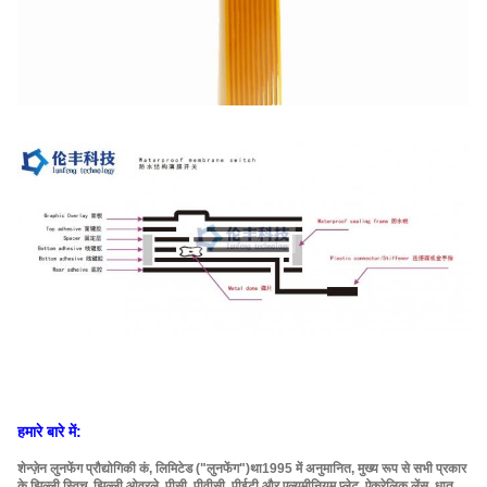
हमारे बारे में:
शेन्ज़ेन लुनफेंग प्रौद्योगिकी कं, लिमिटेड ("लुनफेंग")
था
1995 में अनुमानित
, मुख्य रूप से सभी प्रकार
के झिल्ली स्विच, झिल्ली ओवरले, पीसी, पीवीसी, पीईटी और एल्यूमीनियम प्लेट, ऐक्रेलिक लेंस, धातु