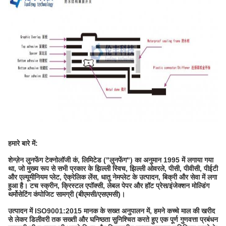
हमारे बारे में:
शेन्ज़ेन लुनफेंग टेक्नोलॉजी कं, लिमिटेड ("लुनफेंग") का अनुमान 1995 में लगाया गया
था, जो मुख्य रूप से सभी प्रकार के झिल्ली स्विच, झिल्ली ओवरले, पीसी, पीवीसी, पीईटी
और एल्यूमीनियम प्लेट, ऐक्रेलिक लेंस, धातु नेमप्लेट के उत्पादन, बिक्री और सेवा में लगा
हुआ है। टच स्क्रीन, क्रिस्टल एपॉक्सी, लेबल पेपर और हॉट प्रेस/इंजेक्शन मोल्डिंग
थर्मोसेटिंग कंपोजिट सामग्री (बीएमसी/एसएमसी)।
उत्पादन में ISO9001:2015 मानक के सख्त अनुपालन में, हमने कच्चे माल की खरीद
से लेकर डिलीवरी तक सख्ती और घनिष्ठता सुनिश्चित करते हुए एक पूर्ण गुणवत्ता प्रबंधन