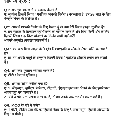
सामान्य प्रश्न:
Q1: आप एक कारखाने या व्यापार कंपनी हैं?
ए: लुनफेंग झिल्ली स्विच / ग्राफिक ओवरले निर्माता / कारखाना है।हम 26 साल के लिए
मेम्ब्रेन स्विच के विशेषज्ञ हैं।
Q2: अगर मैं आपको निर्माण के लिए भेजता हूं तो क्या मेरी स्विच फ़ाइल सुरक्षित है?
ए: हम ग्राहक के डिजाइन प्राधिकरण का सम्मान करते हैं और बिना किसी और के लिए
झिल्ली स्विच / ग्राफिक ओवरले का निर्माण कभी नहीं करेंगे
आपकी अनुमति।एनडीए स्वीकार्य है।
Q3 : क्या आप बिना फाइल के मेम्ब्रेन स्विच/ग्राफिक ओवरले सैंपल कॉपी कर सकते
हैं?
ए: हां, हम आपके नमूने के अनुसार झिल्ली स्विच / ग्राफिक ओवरले क्लोन कर सकते
हैं।
Q4: आप क्या भुगतान स्वीकार करते हैं?
ए: टीटी / वेस्टर्न यूनियन।
Q5: आपका शिपिंग तरीका क्या है?
ए: 1. डीएचएल, यूपीएस, फेडेक्स, टीएनटी, ईएमएस द्वारा माल भेजने के लिए हमारे पास
अपना खुद का फारवर्डर है।
2. यदि आपके पास अपना फारवर्डर है, तो हम उनके साथ सहयोग कर सकते हैं।
Q6: MOQ के बारे में कैसे?
ए: 1 पीसी, लेकिन आम तौर पर झिल्ली स्विच के लिए 5 पीसी नमूने, झिल्ली ओवरले के
लिए 10 पीसी।