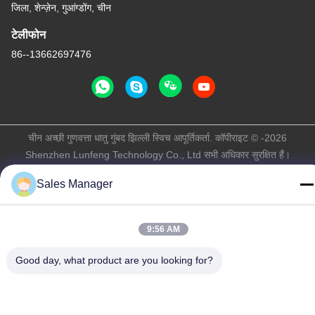
जिला, शेन्ज़ेन, गुआंग्डोंग, चीन
टेलीफोन
86--13662697476
चीन अच्छी गुणवत्ता धातु गुंबद झिल्ली स्विच आपूर्तिकर्ता. कॉपीराइट © -2026
Shenzhen Lunfeng Technology Co., Ltd सभी अधिकार सुरक्षित हैं।
गोपनीयता नीति
|
साइटमैप
Sales Manager
9:56 AM
Good day, what product are you looking for?