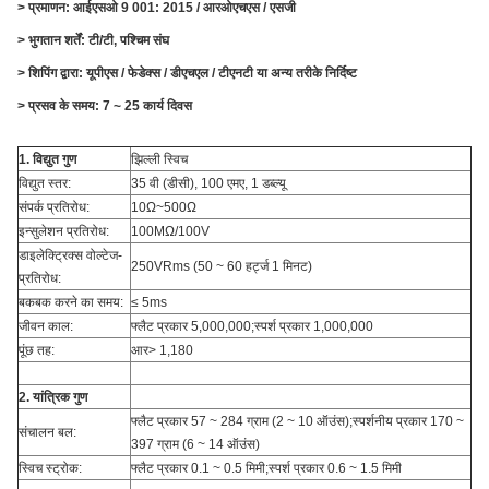
> प्रमाणन: आईएसओ 9 001: 2015 / आरओएचएस / एसजी
> भुगतान शर्तें: टी/टी, पश्चिम संघ
> शिपिंग द्वारा: यूपीएस / फेडेक्स / डीएचएल / टीएनटी या अन्य तरीके निर्दिष्ट
> प्रसव के समय: 7 ~ 25 कार्य दिवस
1. विद्युत गुण
झिल्ली स्विच
विद्युत स्तर:
35 वी (डीसी), 100 एमए, 1 डब्ल्यू
संपर्क प्रतिरोध:
10Ω~500Ω
इन्सुलेशन प्रतिरोध:
100MΩ/100V
डाइलेक्ट्रिक्स वोल्टेज-
250VRms (50 ~ 60 हर्ट्ज 1 मिनट)
प्रतिरोध:
बकबक करने का समय:
≤ 5ms
जीवन काल:
फ्लैट प्रकार 5,000,000;स्पर्श प्रकार 1,000,000
पूंछ तह:
आर> 1,180
2. यांत्रिक गुण
फ्लैट प्रकार 57 ~ 284 ग्राम (2 ~ 10 ऑउंस);स्पर्शनीय प्रकार 170 ~
संचालन बल:
397 ग्राम (6 ~ 14 ऑउंस)
स्विच स्ट्रोक:
फ्लैट प्रकार 0.1 ~ 0.5 मिमी;स्पर्श प्रकार 0.6 ~ 1.5 मिमी