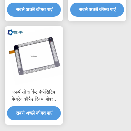
3M468
टच कंट्रोल पैनल
सबसे अच्छी कीमत पाएं
सबसे अच्छी कीमत पाएं
एफपीसी सर्किट कैपेसिटिव
मेम्ब्रेन कीपैड स्विच ओवरले
3M467 चिपकने वाला
सबसे अच्छी कीमत पाएं