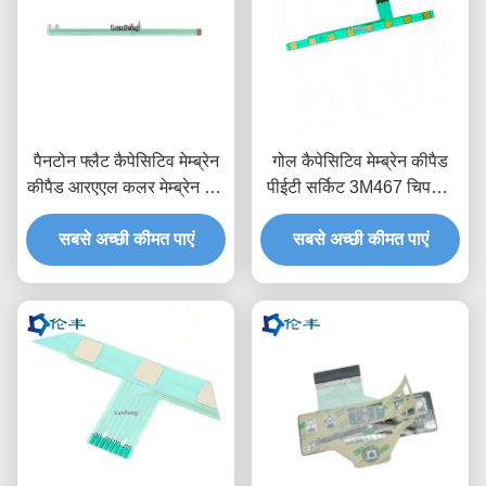
पैनटोन फ्लैट कैपेसिटिव मेम्ब्रेन
गोल कैपेसिटिव मेम्ब्रेन कीपैड
कीपैड आरएएल कलर मेम्ब्रेन टच
पीईटी सर्किट 3M467 चिपकने
स्विच
वाला टैक्टाइल डोम बटन:
सबसे अच्छी कीमत पाएं
सबसे अच्छी कीमत पाएं