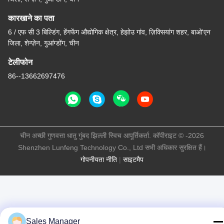
कारखाने का पता
6 / एफ सी 3 बिल्डिंग, हेंगफेंग औद्योगिक क्षेत्र, हेझोउ गांव, ज़िक्सियांग शहर, बाओ'एन
जिला, शेन्ज़ेन, गुआंग्डोंग, चीन
टेलीफोन
86--13662697476
चीन अच्छी गुणवत्ता धातु गुंबद झिल्ली स्विच आपूर्तिकर्ता. कॉपीराइट © -2026
Shenzhen Lunfeng Technology Co., Ltd सभी अधिकार सुरक्षित हैं।
गोपनीयता नीति
|
साइटमैप
Sales Manager